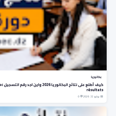
بكالوريا
كيف أطلع على نتائج البكالوريا
résultats
📅 يوليو 12, 2026
💬 0