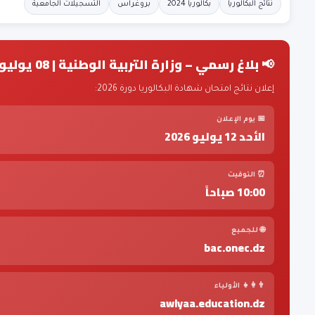
نتائج البكالوريا
بكالوريا 2024
بروغراس
التسجيلات الجامعية
📢 بلاغ رسمي – وزارة التربية الوطنية | 08 يوليو 2026
إعلان نتائج امتحان شهادة البكالوريا دورة 2026:
📅 يوم الإعلان
الأحد 12 يوليو 2026
⏰ التوقيت
10:00 صباحاً
🌐 للجميع
bac.onec.dz
👨‍👩‍👧 الأولياء
awlyaa.education.dz