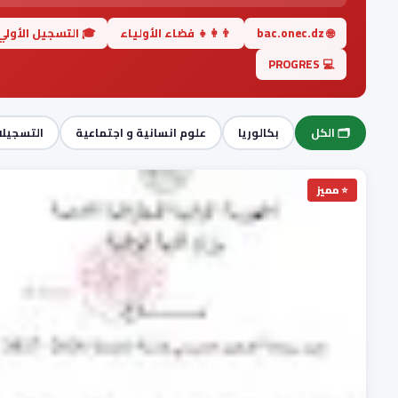
🌐 bac.onec.dz
👨‍👩‍👧 فضاء الأولياء
🎓 التسجيل الأولي
💻 PROGRES
🗂️ الكل
بكالوريا
علوم انسانية و اجتماعية
التسجيلا
⭐ مميز