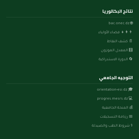
نتائج البكالوريا
🌐 bac.onec.dz
👨‍👩‍👧 فضاء الأولياء
📄 كشف النقاط
🧮 المعدل الموزون
🔄 الدورة الاستدراكية
التوجيه الجامعي
🎓 orientation-esi.dz
💻 progres.mesrs.dz
💰 المنحة الجامعية
📅 رزنامة التسجيلات
⚕️ شروط الطب والصيدلة