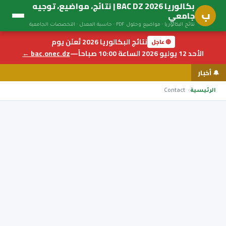
بكالوريا BAC DZ 2026 | نتائج، مواضيع، توجيه
ب
جامعي
نتائج البكالوريا · مواضيع وحلول PDF · حاسبة المعدل · التخصصات الجامعية
نتائج البكالوريا 2026 تُعلَن يوم
🔴 عاجل
الأحد 12 يوليو 2026 الساعة 10:00 صباحاً
—
bac.onec.dz ←
🔔 أخبار
الرئيسية
Contact