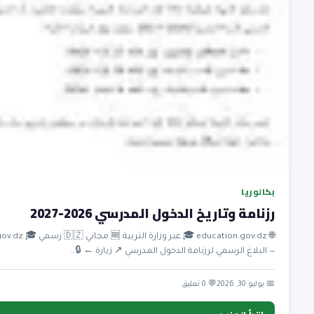
بكالوريا
رزنامة وتاريخ الدخول المدرسي 2026-2027
 رسمي 🎓 education.gov.dz
— البلاغ الرسمي لرزنامة الدخول المدرسي ↗ زيارة ← 🔒…
💬 0 تعليق
📅 يوليو 30, 2026