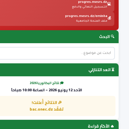
progres.mesrs.dz
💻
التسجيل النهائي والدفع
progres.mesrs.dz/eminha
💰
ملف المنحة الجامعية
🔍 البحث
⏳ العد التنازلي
🎓 نتائج البكالوريا 2026
الأحد 12 يوليو 2026 – الساعة 10:00 صباحاً
🎉 النتائج أُعلنت!
تفقّد bac.onec.dz
🔥 الأكثر قراءة