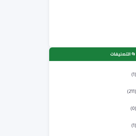
📂 التصنيفات
لتسجيلات الجامعية
(1
كالوريا
(211
به طبي
(0
لوم انسانية و اجتماعية
(1