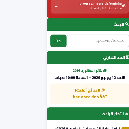
progres.mesrs.dz/eminha
←
💰
ملف المنحة الجامعية
🔍 البحث
بحث
⏳ العد التنازلي
🎓 نتائج البكالوريا 2026
الأحد 12 يوليو 2026 – الساعة 10:00 صباحاً
🎉 النتائج أُعلنت!
تفقّد bac.onec.dz
🔥 الأكثر قراءة