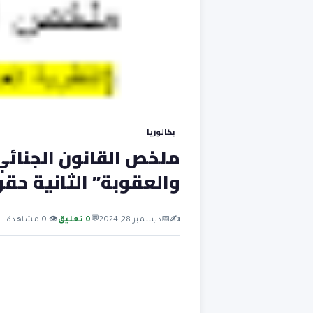
بكالوريا
ملخص القانون الجنائي
والعقوبة” الثانية حق
✍️
📅
ديسمبر 28, 2024
💬
0 تعليق
👁 0 مشاهدة