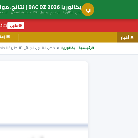
بكالوريا BAC DZ 2026 | نتائج، مواضيع، توجيه جامعي
ب
نتائج البكالوريا · مواضيع وحلول PDF · حاسبة المعدل · التخصصات الجامعية
نتائج ال
🔴 عاجل
🔔 أخبار
الرئيسية
بكالوريا
ملخص القانون الجنائي “النظرية العام