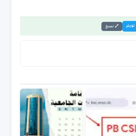
تويتر
🔗 نسخ