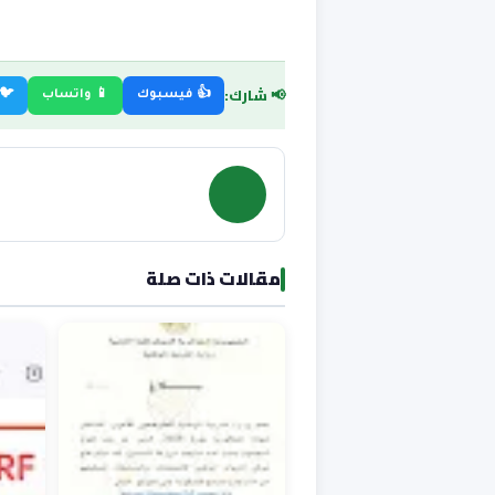
📢 شارك:
👍 فيسبوك
📱 واتساب
🐦 
مقالات ذات صلة