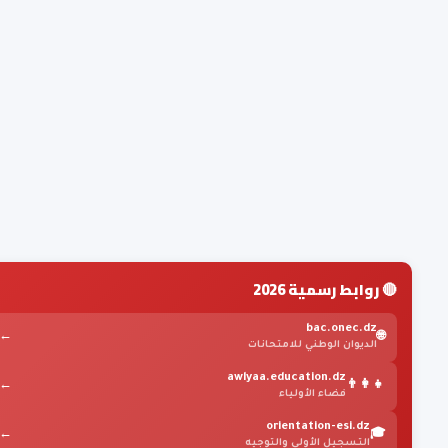
🔴 روابط رسمية 2026
bac.onec.dz
←
🌐
الديوان الوطني للامتحانات
awlyaa.education.dz
←
👨‍👩‍👧
فضاء الأولياء
orientation-esi.dz
←
🎓
التسجيل الأولي والتوجيه