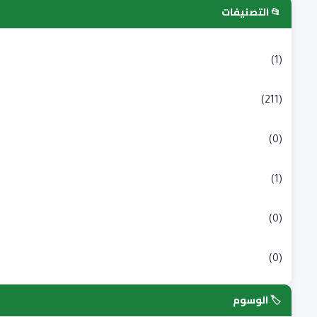
📂 التصنيفات
التسجيلات الجامعية
(1)
بكالوريا
(211)
شبه طبي
(0)
علوم انسانية و اجتماعية
(1)
علوم طبية
(0)
علوم وتكنولوجيا
(0)
🏷️ الوسوم