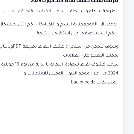
طريقة سحب كشف نقاط البكالوريا 2024
الطريقة سهلة وبسيطة ، لسحب كشف النقاط قم بما يلي :
الد
خول الى الموقع
كتابة الاسم و اللقب
ادخال رقم التسجيل
ادخا
ل
الرقم السري
الضغ
ط على استظهار النتيجة
وسوف تتمكن من استخراج كشف النقاط بصيغة PDFوب
يمكنك الاطلاع على العلامات
سحب كشوف نقاط شهادة البكالوريا بداية من يوم 19 جويلية
2024 من خلال موقع الديوان الوطني للامتحانات و
المسابقات
bac.onec.dz