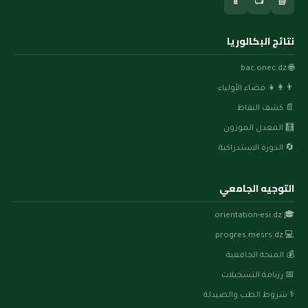
📱
📺
📘
نتائج البكالوريا
🌐 bac.onec.dz
👨‍👩‍👧 فضاء الأولياء
📄 كشف النقاط
🧮 المعدل الموزون
🔄 الدورة الاستدراكية
التوجيه الجامعي
🎓 orientation-esi.dz
💻 progres.mesrs.dz
💰 المنحة الجامعية
📅 رزنامة التسجيلات
⚕️ شروط الطب والصيدلة