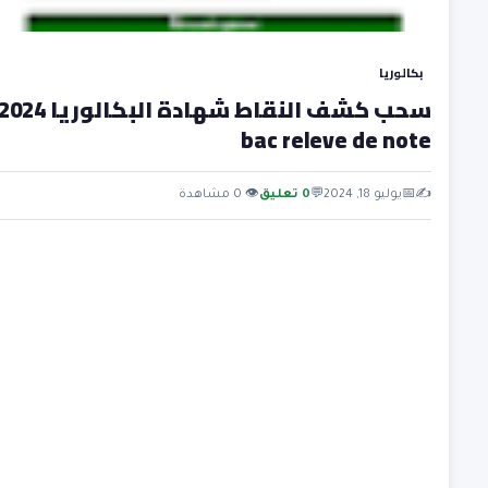
بكالوريا
سحب كشف النقاط شهادة البكالوريا 024
bac releve de note
✍️
📅
يوليو 18, 2024
💬
0 تعليق
👁 0 مشاهدة