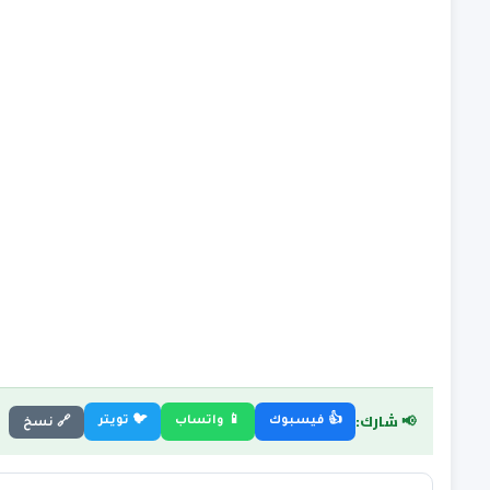
📢 شارك:
👍 فيسبوك
📱 واتساب
🐦 تويتر
🔗 نسخ