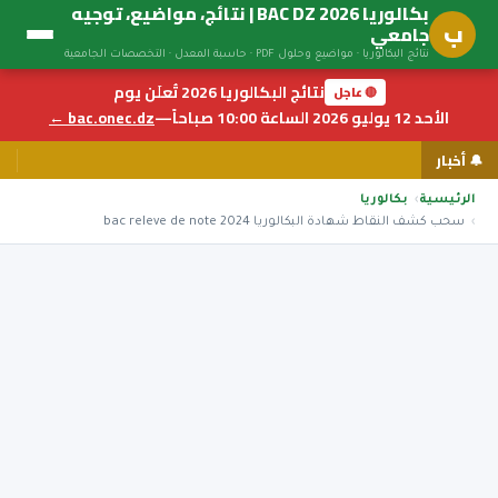
بكالوريا BAC DZ 2026 | نتائج، مواضيع، توجيه
ب
جامعي
نتائج البكالوريا · مواضيع وحلول PDF · حاسبة المعدل · التخصصات الجامعية
نتائج البكالوريا 2026 تُعلَن يوم
🔴 عاجل
الأحد 12 يوليو 2026 الساعة 10:00 صباحاً
—
bac.onec.dz ←
🔔 أخبار
الرئيسية
بكالوريا
سحب كشف النقاط شهادة البكالوريا 2024 bac releve de note