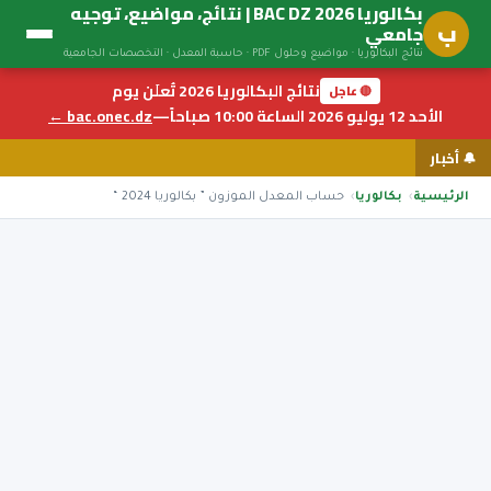
بكالوريا BAC DZ 2026 | نتائج، مواضيع، توجيه
ب
جامعي
نتائج البكالوريا · مواضيع وحلول PDF · حاسبة المعدل · التخصصات الجامعية
نتائج البكالوريا 2026 تُعلَن يوم
🔴 عاجل
الأحد 12 يوليو 2026 الساعة 10:00 صباحاً
—
bac.onec.dz ←
🔔 أخبار
الرئيسية
بكالوريا
حساب المعدل الموزون ” بكالوريا 2024 “