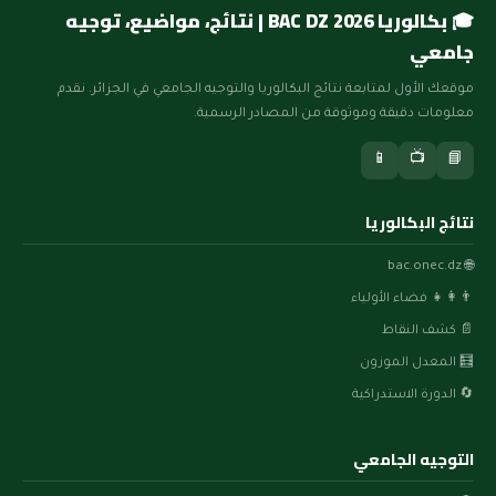
🎓 بكالوريا BAC DZ 2026 | نتائج، مواضيع، توجيه
جامعي
موقعك الأول لمتابعة نتائج البكالوريا والتوجيه الجامعي في الجزائر. نقدم
معلومات دقيقة وموثوقة من المصادر الرسمية.
📱
📺
📘
نتائج البكالوريا
🌐 bac.onec.dz
👨‍👩‍👧 فضاء الأولياء
📄 كشف النقاط
🧮 المعدل الموزون
🔄 الدورة الاستدراكية
التوجيه الجامعي