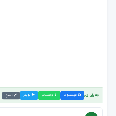
📢 شارك:
👍 فيسبوك
📱 واتساب
🐦 تويتر
🔗 نسخ