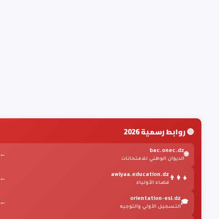
🔴 روابط رسمية 2026
bac.onec.dz
←
🌐
الديوان الوطني للامتحانات
awlyaa.education.dz
←
👨‍👩‍👧
فضاء الأولياء
orientation-esi.dz
←
🎓
التسجيل الأولي والتوجيه