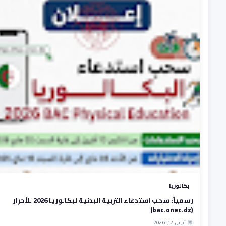
بكالوريا
رسمياً: سحب استدعاء التربية البدنية لبكالوريا 2026 للأحرار
(bac.onec.dz)
📅 أبريل 12, 2026