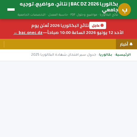
بكالوريا BAC DZ 2026 | نتائج، مواضيع، توجيه
ب
جامعي
نتائج البكالوريا · مواضيع وحلول PDF · حاسبة المعدل · التخصصات الجامعية
نتائج البكالوريا 2026 تُعلَن يوم
🔴 عاجل
الأحد 12 يوليو 2026 الساعة 10:00 صباحاً
—
bac.onec.dz ←
🔔 أخبار
الرئيسية
بكالوريا
جدول سير امتحان شهادة البكالوريا 2025