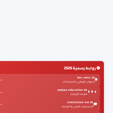
🔴 روابط رسمية 2026
bac.onec.dz
←
🌐
الديوان الوطني للامتحانات
awlyaa.education.dz
←
👨‍👩‍👧
فضاء الأولياء
orientation-esi.dz
←
🎓
التسجيل الأولي والتوجيه