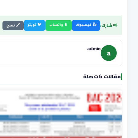
📢 شارك:
👍 فيسبوك
📱 واتساب
🐦 تويتر
🔗 نسخ
admin
a
مقالات ذات صلة