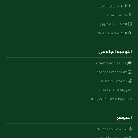
👨‍👩‍👧 فضاء الأولياء
📄 كشف النقاط
🧮 المعدل الموزون
🔄 الدورة الاستدراكية
التوجيه الجامعي
🎓 orientation-esi.dz
💻 progres.mesrs.dz
💰 المنحة الجامعية
📅 رزنامة التسجيلات
⚕️ شروط الطب والصيدلة
الموقع
🔒 سياسة الخصوصية