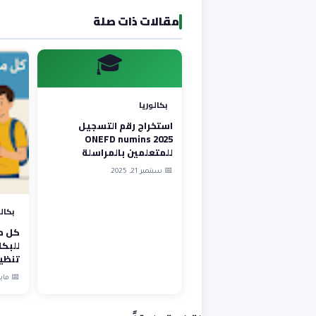
مقالات ذات صلة
🎓
بكالوريا
استخراج رقم التسجيل
ONEFD numins 2025
للمتعلمين بالمراسلة
📅 سبتمبر 21, 2025
بكال
كل ما
تنظيم
📅 مايو 10, 5