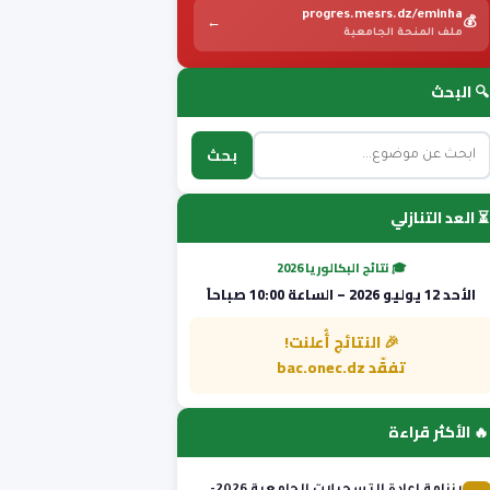
progres.mesrs.dz/eminha
←
💰
ملف المنحة الجامعية
🔍 البحث
بحث
⏳ العد التنازلي
🎓 نتائج البكالوريا 2026
الأحد 12 يوليو 2026 – الساعة 10:00 صباحاً
🎉 النتائج أُعلنت!
تفقّد bac.onec.dz
🔥 الأكثر قراءة