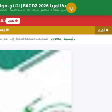
بكالوريا BAC DZ 2026 | نتائج، مواضيع، توجيه جامعي
ب
نتائج البكالوريا · مواضيع وحلول PDF · حاسبة المعدل · التخصصات الجامعية
نتائج ال
🔴 عاجل
🔔 أخبار
الرئيسية
بكالوريا
تسجيلات مسابقة الدخول إلى المدرسة العليا 