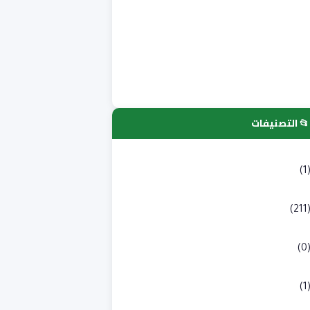
📂 التصنيفات
لتسجيلات الجامعية
(1
كالوريا
(211
به طبي
(0
لوم انسانية و اجتماعية
(1