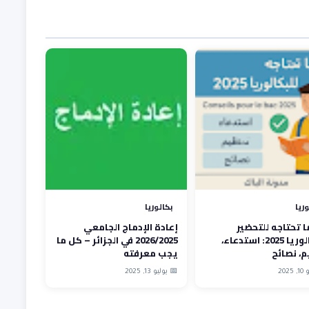
وريا
بكالوريا
 تحتاجه للتحضير
إعادة الإدماج الجامعي
للبكالوريا 2025: استدعاء،
2026/2025 في الجزائر – كل ما
، نصائح
يجب معرفته
202
📅 يوليو 13, 2025