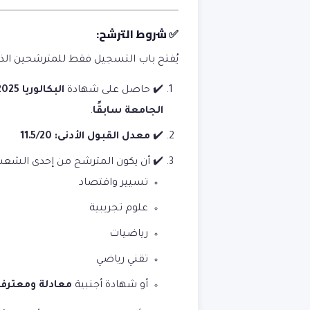
✅ شروط الترشح:
يُفتح باب التسجيل فقط للمترشحين الذ
✔️ حاصل على شهادة
البكالوريا 2025
الجامعة سابقًا
.
✔️
معدل القبول الأدنى: 11.5/20
✔️ أن يكون المترشح من إحدى الشعب 
تسيير واقتصاد
علوم تجريبية
رياضيات
تقني رياضي
أو شهادة أجنبية
معادلة ومعترف 