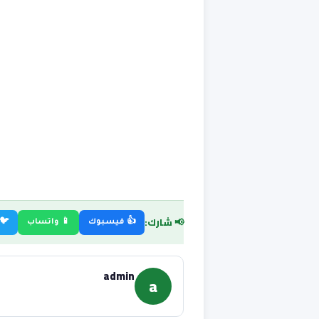
📢 شارك:
👍 فيسبوك
📱 واتساب
🐦 
admin
a