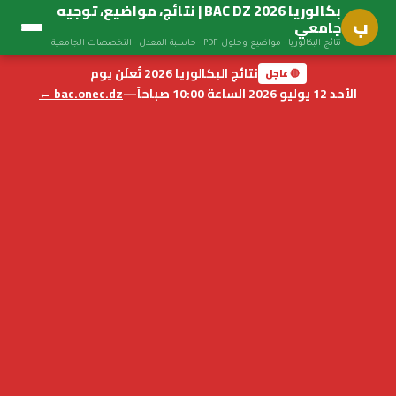
بكالوريا BAC DZ 2026 | نتائج، مواضيع، توجيه
ب
جامعي
نتائج البكالوريا · مواضيع وحلول PDF · حاسبة المعدل · التخصصات الجامعية
نتائج البكالوريا 2026 تُعلَن يوم
🔴 عاجل
الأحد 12 يوليو 2026 الساعة 10:00 صباحاً
—
bac.onec.dz ←