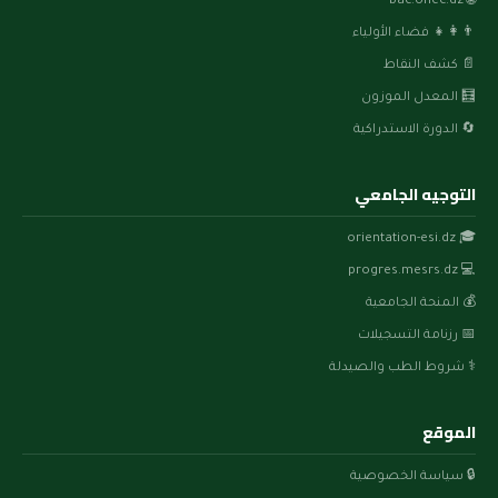
🌐 bac.onec.dz
👨‍👩‍👧 فضاء الأولياء
📄 كشف النقاط
🧮 المعدل الموزون
🔄 الدورة الاستدراكية
التوجيه الجامعي
🎓 orientation-esi.dz
💻 progres.mesrs.dz
💰 المنحة الجامعية
📅 رزنامة التسجيلات
⚕️ شروط الطب والصيدلة
الموقع
🔒 سياسة الخصوصية