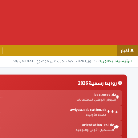
🔔 أخبار
الرئيسية
بكالوريا
بكالوريا 2026 : كيف تجيب على موضوع اللغة العربية؟
🔴 روابط رسمية 2026
bac.onec.dz
←
🌐
الديوان الوطني للامتحانات
awlyaa.education.dz
←
👨‍👩‍👧
فضاء الأولياء
orientation-esi.dz
←
🎓
التسجيل الأولي والتوجيه