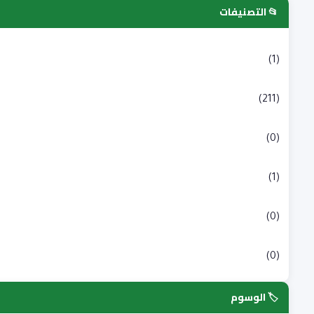
📂 التصنيفات
التسجيلات الجامعية
(1)
بكالوريا
(211)
شبه طبي
(0)
علوم انسانية و اجتماعية
(1)
علوم طبية
(0)
علوم وتكنولوجيا
(0)
🏷️ الوسوم