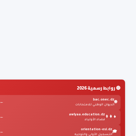
🔴 روابط رسمية 2026
bac.onec.dz
←
🌐
الديوان الوطني للامتحانات
awlyaa.education.dz
←
👨‍👩‍👧
فضاء الأولياء
orientation-esi.dz
←
🎓
التسجيل الأولي والتوجيه