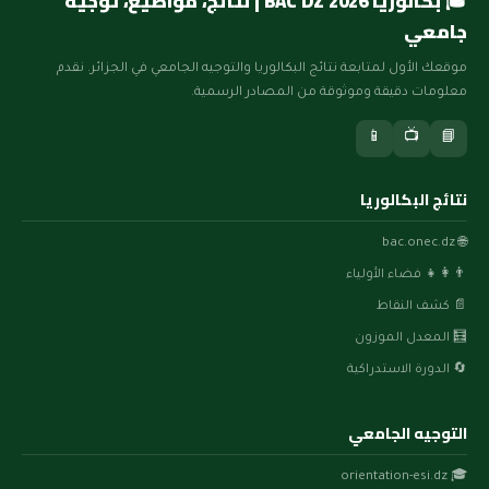
🎓 بكالوريا BAC DZ 2026 | نتائج، مواضيع، توجيه
جامعي
موقعك الأول لمتابعة نتائج البكالوريا والتوجيه الجامعي في الجزائر. نقدم
معلومات دقيقة وموثوقة من المصادر الرسمية.
📱
📺
📘
نتائج البكالوريا
🌐 bac.onec.dz
👨‍👩‍👧 فضاء الأولياء
📄 كشف النقاط
🧮 المعدل الموزون
🔄 الدورة الاستدراكية
التوجيه الجامعي
🎓 orientation-esi.dz