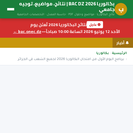
بكالوريا BAC DZ 2026 | نتائج، مواضيع، توجيه
ب
جامعي
نتائج البكالوريا · مواضيع وحلول PDF · حاسبة المعدل · التخصصات الجامعية
نتائج البكالوريا 2026 تُعلَن يوم
🔴 عاجل
الأحد 12 يوليو 2026 الساعة 10:00 صباحاً
—
bac.onec.dz ←
🔔 أخبار
الرئيسية
بكالوريا
برنامج اليوم الأول من امتحان البكالوريا 2026 لجميع الشعب في الجزائر