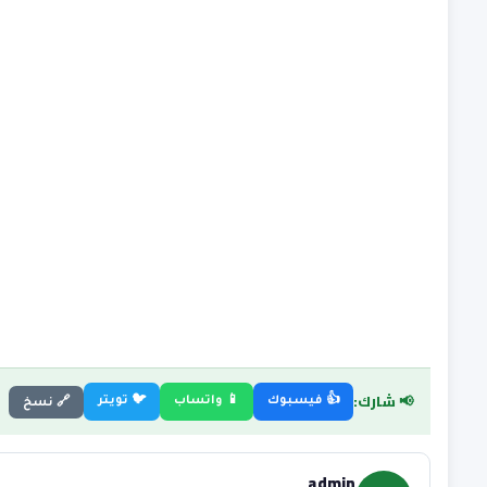
📢 شارك:
👍 فيسبوك
📱 واتساب
🐦 تويتر
🔗 نسخ
admin