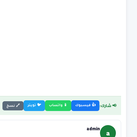
📢 شارك:
👍 فيسبوك
📱 واتساب
🐦 تويتر
🔗 نسخ
admin
a