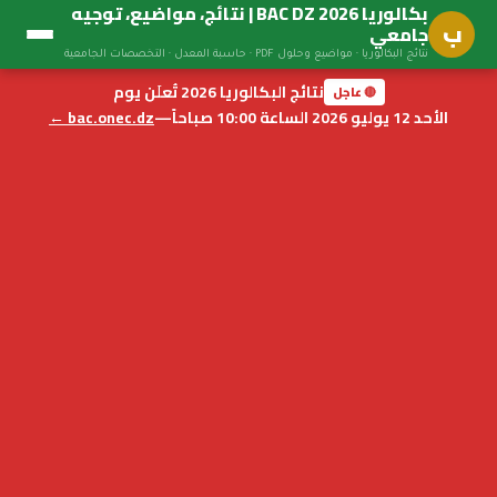
بكالوريا BAC DZ 2026 | نتائج، مواضيع، توجيه
ب
جامعي
نتائج البكالوريا · مواضيع وحلول PDF · حاسبة المعدل · التخصصات الجامعية
نتائج البكالوريا 2026 تُعلَن يوم
🔴 عاجل
الأحد 12 يوليو 2026 الساعة 10:00 صباحاً
—
bac.onec.dz ←