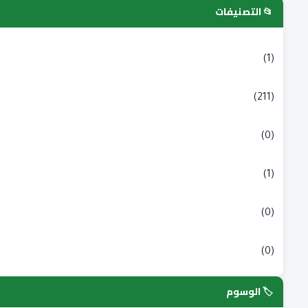
📂 التصنيفات
التسجيلات الجامعية
(1)
بكالوريا
(211)
شبه طبي
(0)
علوم انسانية و اجتماعية
(1)
علوم طبية
(0)
علوم وتكنولوجيا
(0)
🏷️ الوسوم