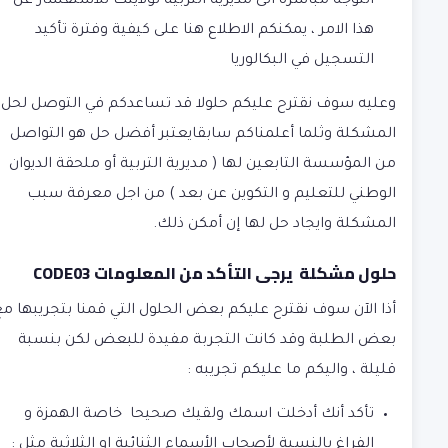
التوجه مباشرة الى مديرية التربية لولايتك للاستفسار عن
هذا الامر ، يمكنكم
الاطلاع هنا على كيفية وفترة تأكيد
التسجيل في البكالوريا
وعليه سوف نقترح عليكم حلولا قد تساعدكم في التوصل لحل
المشكلة وثلما أعلمناكم سابقايعتبر أفضل حل هو التواصل
من المؤسسة التابعين لها ( مديرية التربية أو ملحقة الديوان
الوطني للتعليم و التكوين عن بعد ) من اجل معرفة سبب
المشكلة وايجاد حل لها إن أمكن ذلك.
حلول مشكلة
يرجى التأكد من المعلومات CODE03
أذا الآن سوف نقترح عليكم بعض الحلول التي قمنا بتجريبها مع
بعض الطلبة وقد كانت التجربة مفيدة للبعض لكن بنسبة
قليلة ، واليكم ما عليكم تجريبه :
تأكد أنك أدخلت اسمك ولقيك صحيحا خاصة الهمزة و
الفراغ بالنسبة لأصحاب الأسماء الثنائية او الثلاثية مثل :