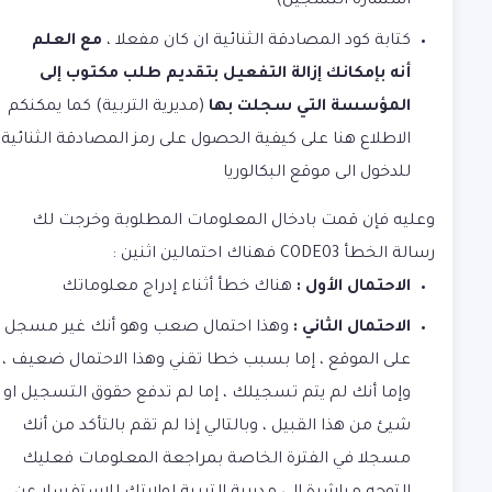
استمارة التسجيل)
كتابة كود المصادقة الثنائية ان كان مفعلا ،
مع العلم
أنه بإمكانك إزالة التفعيل بتقديم طلب مكتوب إلى
المؤسسة التي سجلت بها
(مديرية التربية) كما يمكنكم
الاطلاع هنا على
كيفية الحصول على رمز المصادقة الثنائية
للدخول الى موقع البكالوريا
وعليه فإن قمت بادخال المعلومات المطلوبة وخرجت لك
رسالة الخطأ
CODE03 فهناك احتمالين اثنين :
الاحتمال الأول :
هناك خطأ أثناء إدراج معلوماتك
الاحتمال الثاني :
وهذا احتمال صعب وهو أنك غير مسجل
على الموقع ، إما بسبب خطا تقني وهذا الاحتمال ضعيف ،
وإما أنك لم يتم تسجيلك ، إما لم تدفع حقوق التسجيل او
شيئ من هذا القبيل ، وبالتالي إذا لم تقم بالتأكد من أنك
مسجلا في الفترة الخاصة بمراجعة المعلومات فعليك