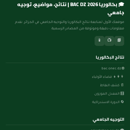
🎓 بكالوريا BAC DZ 2026 | نتائج، مواضيع، توجيه
جامعي
موقعك الأول لمتابعة نتائج البكالوريا والتوجيه الجامعي في الجزائر. نقدم
معلومات دقيقة وموثوقة من المصادر الرسمية.
📱
📺
📘
نتائج البكالوريا
🌐 bac.onec.dz
👨‍👩‍👧 فضاء الأولياء
📄 كشف النقاط
🧮 المعدل الموزون
🔄 الدورة الاستدراكية
التوجيه الجامعي