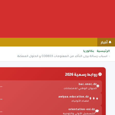
🔔 أخبار
الرئيسية
بكالوريا
اسباب رسالة يرجى التأكد من المعلومات CODE03 و الحلول الممكنة
🔴 روابط رسمية 2026
bac.onec.dz
←
🌐
الديوان الوطني للامتحانات
awlyaa.education.dz
←
👨‍👩‍👧
فضاء الأولياء
orientation-esi.dz
←
🎓
التسجيل الأولي والتوجيه