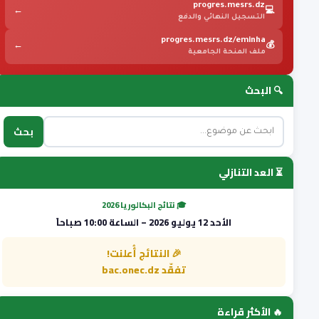
progres.mesrs.dz
←
💻
التسجيل النهائي والدفع
progres.mesrs.dz/eminha
←
💰
ملف المنحة الجامعية
🔍 البحث
بحث
⏳ العد التنازلي
🎓 نتائج البكالوريا 2026
الأحد 12 يوليو 2026 – الساعة 10:00 صباحاً
🎉 النتائج أُعلنت!
تفقّد bac.onec.dz
🔥 الأكثر قراءة