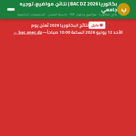
بكالوريا BAC DZ 2026 | نتائج، مواضيع، توجيه
ب
جامعي
نتائج البكالوريا · مواضيع وحلول PDF · حاسبة المعدل · التخصصات الجامعية
نتائج البكالوريا 2026 تُعلَن يوم
🔴 عاجل
الأحد 12 يوليو 2026 الساعة 10:00 صباحاً
—
bac.onec.dz ←