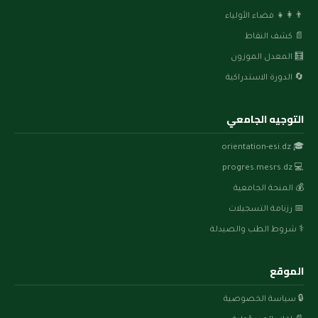
👨‍👩‍👧 فضاء الأولياء
📄 كشف النقاط
🧮 المعدل الموزون
🔄 الدورة الاستدراكية
التوجيه الجامعي
🎓 orientation-esi.dz
💻 progres.mesrs.dz
💰 المنحة الجامعية
📅 رزنامة التسجيلات
⚕️ شروط الطب والصيدلة
الموقع
🔒 سياسة الخصوصية