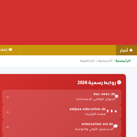
🔔 أخبار
📅 إعلان نت
الرئيسية
التسجيلات الجامعية
🔴 روابط رسمية 2026
bac.onec.dz
←
🌐
الديوان الوطني للامتحانات
awlyaa.education.dz
←
👨‍👩‍👧
فضاء الأولياء
orientation-esi.dz
←
🎓
التسجيل الأولي والتوجيه