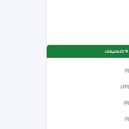
📂 التصنيفات
لتسجيلات الجامعية
(1
كالوريا
(211
به طبي
(0
لوم انسانية و اجتماعية
(1