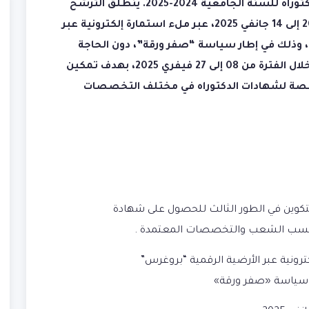
الطور الثالث للحصول على شهادة الدكتوراه للسنة الجامعية 2024-2025. ينطلق الترشح
للمسابقة في الفترة من 02 جانفي 2025 إلى 14 جانفي 2025، عبر ملء استمارة إلكترونية عبر
أرضية الرقمية “بروغرس” (Progres)، وذلك في إطار سياسة “صفر ورقة”، دون الحاجة
لتحميل أي وثائق. ستجرى المسابقة خلال الفترة من 08 إلى 27 فيفري 2025، بهدف تمكين
خصصة لشهادات الدكتوراه في مختلف التخصصات
تكوين في الطور الثالث للحصول على شهادة
.
رونية عبر الأرضية الرقمية “بروغرس”
ر سياسة
«صفر ورقة»