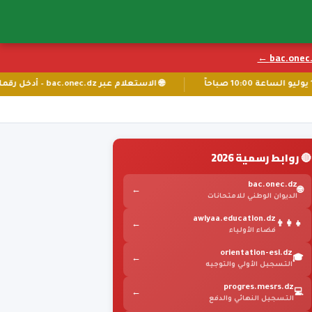
bac.onec.d
🌐 الاستعلام عبر bac.onec.dz – أدخل رقمك الأكاديمي
🔴 روابط رسمية 2026
bac.onec.dz
←
🌐
الديوان الوطني للامتحانات
awlyaa.education.dz
←
👨‍👩‍👧
فضاء الأولياء
orientation-esi.dz
←
🎓
التسجيل الأولي والتوجيه
progres.mesrs.dz
←
💻
التسجيل النهائي والدفع