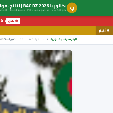
بكالوريا BAC DZ 2026 | نتائج، مواضيع، توجيه جامعي
ب
نتائج البكالوريا · مواضيع وحلول PDF · حاسبة المعدل · التخصصات الجامعية
نتائج ال
🔴 عاجل
🔔 أخبار
الرئيسية
بكالوريا
هنا تسجيلات مسابقة الدكتوراه 2024 2025 progres mesrs.dz webdoctorat