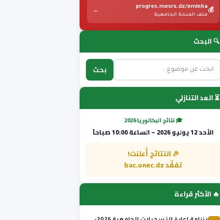
progres.mesrs.dz/eminha
←
💰
ملف المنحة الجامعية
🔍 البحث
بحث
⏳ العد التنازلي
🎓 نتائج البكالوريا 2026
الأحد 12 يوليو 2026 – الساعة 10:00 صباحاً
🎉 النتائج أُعلنت!
تفقّد bac.onec.dz
🔥 الأكثر قراءة