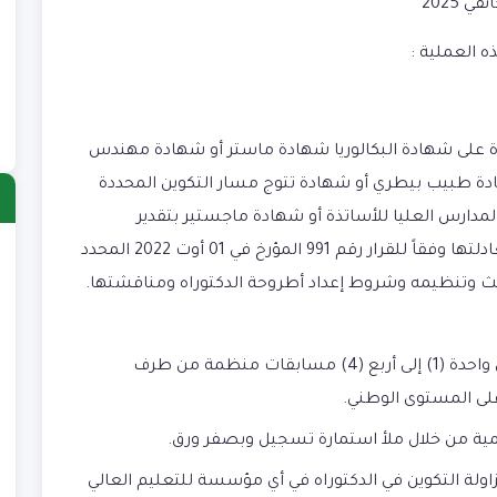
 العملية :
دة على شهادة البكالوريا شهادة ماستر أو شهادة مهندس
ة طبيب بيطري أو شهادة تتوج مسار التكوين المحددة
 تضمنه المدارس العليا للأساتذة أو شهادة ماجستير بتقدير
ا
“مقبول”، أو شهادات أجنبية معترف بمعادلتها وفقاً للقرار رقم 991 المؤرخ في 01 أوت 2022 المحدد
)
ثالث وتنظيمه وشروط إعداد أطروحة الدكتوراه ومناقشتها.
ب
)
يمكن للمترشح إمكانية المشاركة في واحدة (1) إلى أربع (4) مسابقات منظمة من طرف
ش
)
ى المستوى الوطني.
ع
قمية من خلال ملأ استمارة تسجيل وبصفر ورق.
)
ولة التكوين في الدكتوراه في أي مؤسسة للتعليم العالي