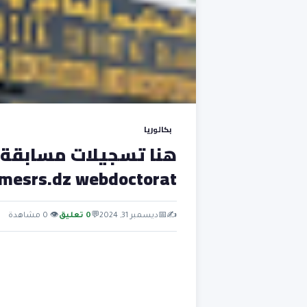
بكالوريا
mesrs.dz webdoctorat
✍️
📅
ديسمبر 31, 2024
💬
0 تعليق
👁 0 مشاهدة