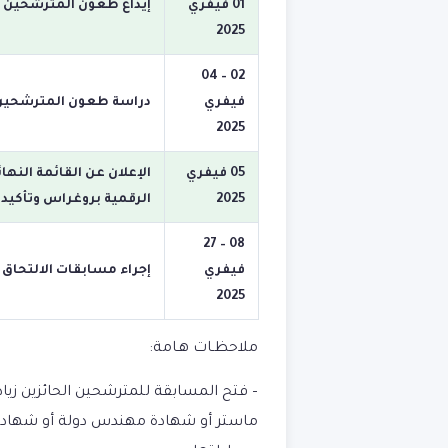
01 فيفري
إيداع طعون المترشحين غ
2025
02 – 04
فيفري
دراسة طعون المترشحين غ
2025
05 فيفري
الإعلان عن القائمة النها
2025
الرقمية بروغراس وتأكيد 
08 – 27
فيفري
إجراء مسابقات الالتحاق ب
2025
ملاحظـات هـامة:
– فتح المسابقة للمترشحين الحائزين زياد
ماستر أو شهادة مهندس دولة أو شهادة