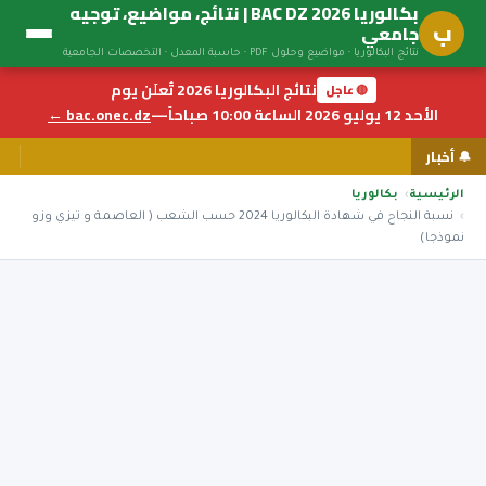
بكالوريا BAC DZ 2026 | نتائج، مواضيع، توجيه
ب
جامعي
نتائج البكالوريا · مواضيع وحلول PDF · حاسبة المعدل · التخصصات الجامعية
نتائج البكالوريا 2026 تُعلَن يوم
🔴 عاجل
الأحد 12 يوليو 2026 الساعة 10:00 صباحاً
—
bac.onec.dz ←
🔔 أخبار
الرئيسية
بكالوريا
نسبة النجاح في شهادة البكالوريا 2024 حسب الشعب ( العاصمة و تيزي وزو
نموذجا)