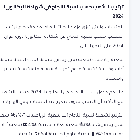
ترتيب الشعب حسب نسبة النجاح في شهادة البكالوريا
2024
باحتساب ولايتي تيزي وزو و الجزائر العاصمة فقد جاء ترتيب
الشعب حسب نسبة النجاح في شهادة البكالوريا دورة جوان
2024 على النحو التالي :
شعبة رياضيات شعبة تقني رياضي شعبة لغات اجنبية شعبة
آداب وفلسفةشعبة علوم تجريبية شعبة فنونشعبة تسيير
واقتصاد
و اليكم جدول نسب النجاح في البكالوريا 2024 حسب ال
مع التأكيد أن النسب سوف تتغير عند احتساب باقي الولايات
الترتيبالشعبة نسبة النجاح1📐 شعبة الرياضيات71
تقني رياضي65.76%3🌐 شعبة لغات أجنبية62%4📖 شعبة آد
وفلسفة51%5🧪 شعبة علوم تجريبية49%6🎨 شعبة