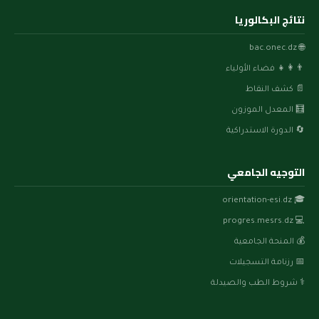
نتائج البكالوريا
🌐 bac.onec.dz
👨‍👩‍👧 فضاء الأولياء
📄 كشف النقاط
🧮 المعدل الموزون
🔄 الدورة الاستدراكية
التوجيه الجامعي
🎓 orientation-esi.dz
💻 progres.mesrs.dz
💰 المنحة الجامعية
📅 رزنامة التسجيلات
⚕️ شروط الطب والصيدلة