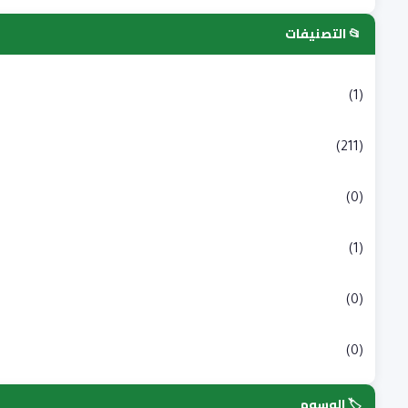
📂 التصنيفات
التسجيلات الجامعية
(1)
بكالوريا
(211)
شبه طبي
(0)
علوم انسانية و اجتماعية
(1)
علوم طبية
(0)
علوم وتكنولوجيا
(0)
🏷️ الوسوم