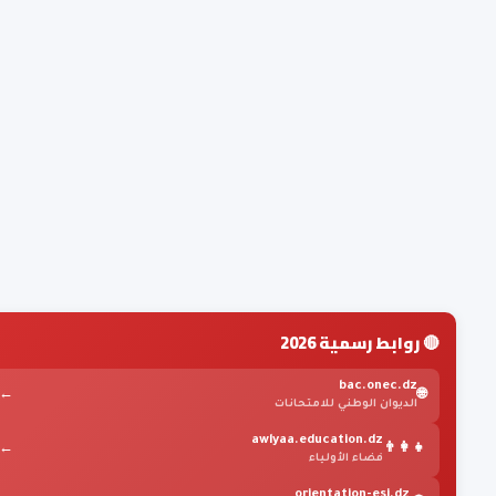
🔴 روابط رسمية 2026
bac.onec.dz
←
🌐
الديوان الوطني للامتحانات
awlyaa.education.dz
←
👨‍👩‍👧
فضاء الأولياء
orientation-esi.dz