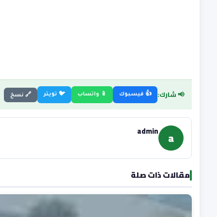
📢 شارك:
👍 فيسبوك
📱 واتساب
🐦 تويتر
🔗 نسخ
admin
a
مقالات ذات صلة