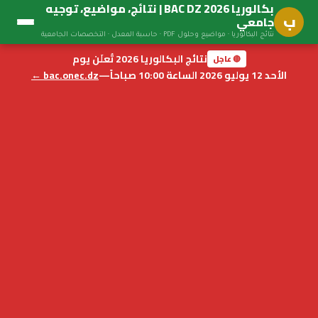
بكالوريا BAC DZ 2026 | نتائج، مواضيع، توجيه
ب
جامعي
نتائج البكالوريا · مواضيع وحلول PDF · حاسبة المعدل · التخصصات الجامعية
نتائج البكالوريا 2026 تُعلَن يوم
🔴 عاجل
الأحد 12 يوليو 2026 الساعة 10:00 صباحاً
—
bac.onec.dz ←