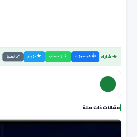
📢 شارك:
👍 فيسبوك
📱 واتساب
🐦 تويتر
🔗 نسخ
مقالات ذات صلة