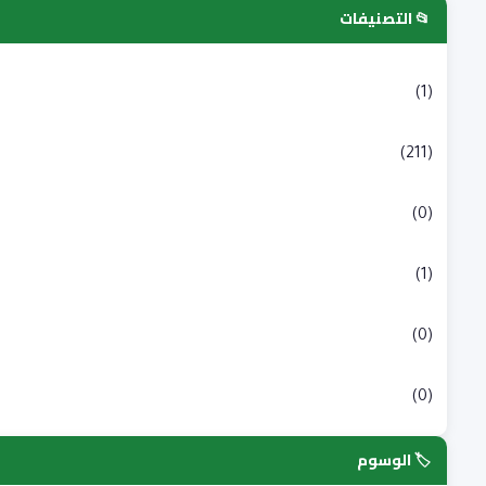
📂 التصنيفات
التسجيلات الجامعية
(1)
بكالوريا
(211)
شبه طبي
(0)
علوم انسانية و اجتماعية
(1)
علوم طبية
(0)
علوم وتكنولوجيا
(0)
🏷️ الوسوم