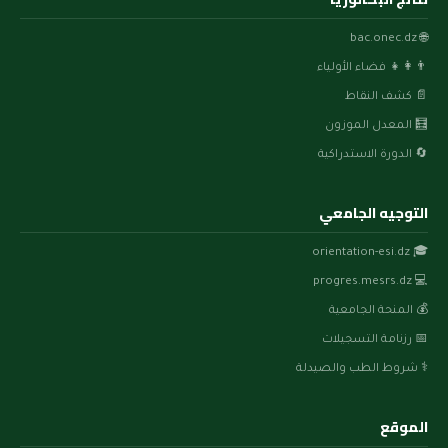
🌐 bac.onec.dz
👨‍👩‍👧 فضاء الأولياء
📄 كشف النقاط
🧮 المعدل الموزون
🔄 الدورة الاستدراكية
التوجيه الجامعي
🎓 orientation-esi.dz
💻 progres.mesrs.dz
💰 المنحة الجامعية
📅 رزنامة التسجيلات
⚕️ شروط الطب والصيدلة
الموقع