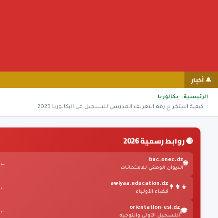
🔔 أخبار
الرئيسية
بكالوريا
كيفية استخراج رقم التعريف المدرسي للتسجيل في البكالوريا 2025
🔴 روابط رسمية 2026
bac.onec.dz
←
🌐
الديوان الوطني للامتحانات
awlyaa.education.dz
←
👨‍👩‍👧
فضاء الأولياء
orientation-esi.dz
←
🎓
التسجيل الأولي والتوجيه