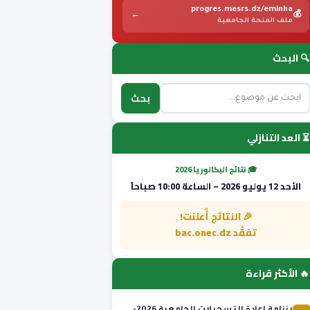
progres.mesrs.dz/eminha
←
💰
ملف المنحة الجامعية
🔍 البحث
بحث
⏳ العد التنازلي
🎓 نتائج البكالوريا 2026
الأحد 12 يوليو 2026 – الساعة 10:00 صباحاً
🎉 النتائج أُعلنت!
تفقّد bac.onec.dz
🔥 الأكثر قراءة