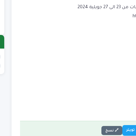
ع
)
ى 27 جويلية 2024
h
ع
)
تويتر
🔗 نسخ