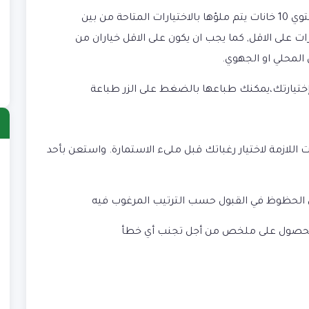
عند ادخال الرغبات, تظهر لك استمارة تحتوي 10 خانات يتم ملؤها بالاختيارات المتاحة من بين
المتاحة لك. عليك ملء 6 اختيارات على الاقل, كما يجب ان يكون على الاقل خياران من
لمحلي او الجهوي.
إختيارتك،يمكنك طباعها بالضغط على الزر طباعة
زمة لاختيار رغباتك قبل ملىء الاستمارة. واستعن بأحد
ا
)
ب
لحظوظ في القبول حسب الترتيب المرغوب فيه
)
لحصول على ملخص من أجل تجنب أي خطأ
ش
)
ع
)