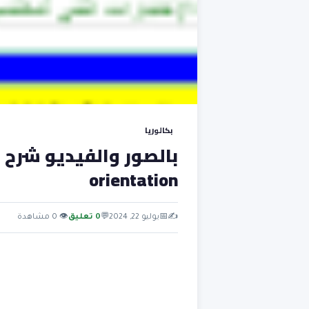
بكالوريا
orientation
✍️
📅
يوليو 22, 2024
💬
0 تعليق
👁 0 مشاهدة