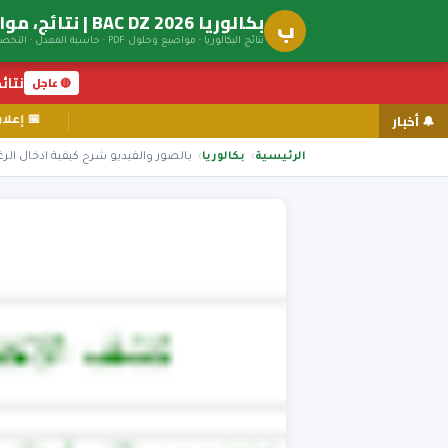
بكالوريا BAC DZ 2026 | نتائج، مواضيع، توجيه جامعي
ب
نتائج البكالوريا · مواضيع وحلول PDF · حاسبة المعدل · التخصصات الجامعية
نتائج ال
🔴 عاجل
🔔 أخبار
الرئيسية
بكالوريا
بالصور والفيديو شرح كيفية ادخال الرغبات 2024 ation