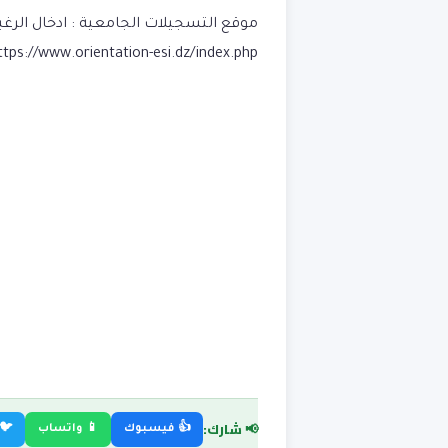
موقع التسجيلات الجامعية :
ادخال الرغبات من 23 ال
ttps://www.orientation-esi.dz/index.php
📢 شارك:
👍 فيسبوك
📱 واتساب
🐦 