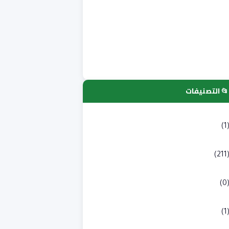
📂 التصنيفات
لتسجيلات الجامعية
(1
كالوريا
(211
به طبي
(0
لوم انسانية و اجتماعية
(1