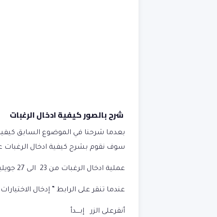
شرح بالصور كيفية ادخال الرغبات
بعدما شرحنا في الموضوع السابق كيفي
سوف نقوم بشرح كيفية ادخال الرغبات عبر موقع ntation-esi.dz/index.php
عملية ادخال الرغبات من 23 الى 27 جويلية 2024 بداية من الساعة 14:00
عندما تنقر على الرابط ”
إدخال الاختيارات
“
أنقرعلى الزر
إبــــدأ