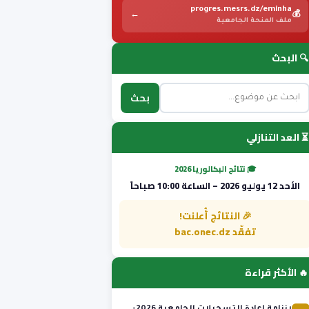
progres.mesrs.dz/eminha
←
💰
ملف المنحة الجامعية
🔍 البحث
بحث
⏳ العد التنازلي
🎓 نتائج البكالوريا 2026
الأحد 12 يوليو 2026 – الساعة 10:00 صباحاً
🎉 النتائج أُعلنت!
تفقّد bac.onec.dz
🔥 الأكثر قراءة