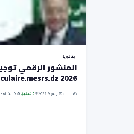
بكالوريا
المنشور الرقمي توجيه
rculaire.mesrs.dz 2026
✍️
admin
📅
يوليو 9, 2026
💬
0 تعليق
👁 0 مشاهدة