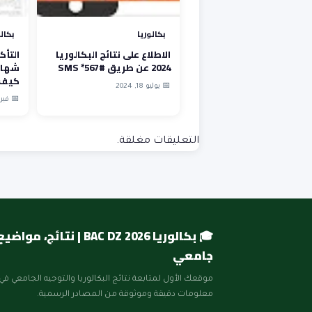
بكالوريا
بكال
الاطلاع على نتائج البكالوريا
التأك
2024 عن طريق SMS *567#
كيف 
📅 يوليو 18, 2024
📅 فبراير 2,
التعليقات مغلقة.
🎓 بكالوريا BAC DZ 2026 | نتائج
جامعي
موقعك الأول لمتابعة نتائج البكالوريا والتوجيه الجامعي في 
معلومات دقيقة وموثوقة من المصادر الرسمية.