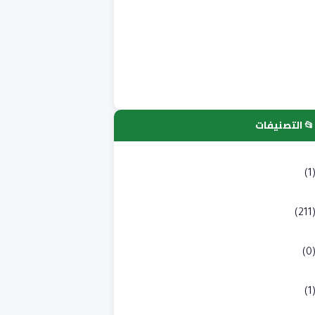
📂 التصنيفات
لتسجيلات الجامعية
(1
كالوريا
(211
به طبي
(0
لوم انسانية و اجتماعية
(1