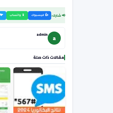
📢 شارك:
👍 فيسبوك
📱 واتساب
🐦 
admin
a
مقالات ذات صلة