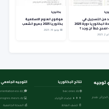
وريا
بكالوريا
د من التسجيل في
موضوع العلوم الاسلامية
شهادة البكالوريا دورة 2025
بكالوريا 2025 جميع الشعب
اصحح خطأ ان وجد ؟
📅 يونيو 16, 2025
 2025
، مواضيع، توجيه
نتائج البكالوريا
التوجيه الجامعي
🎓 orientation-esi.dz
🌐 bac.onec.dz
الجزائر. نقدم
👨‍👩‍👧 فضاء الأولياء
💻 progres.mesrs.dz
📄 كشف النقاط
💰 المنحة الجامعية