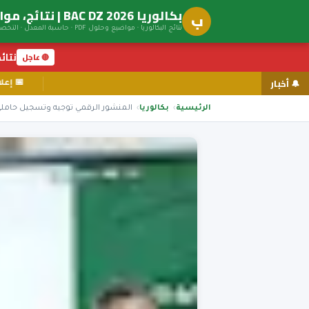
بكالوريا BAC DZ 2026 | نتائج، مواضيع، توجيه جامعي
ب
نتائج البكالوريا · مواضيع وحلول PDF · حاسبة المعدل · التخصصات الجامعية
نتائج ال
🔴 عاجل
🔔 أخبار
الرئيسية
بكالوريا
المنشور الرقمي توجيه وتسجيل حاملي بكالوريا rs.dz 2026