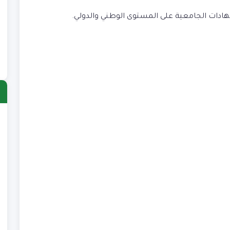
ا
)
ب
)
ش
)
ع
)