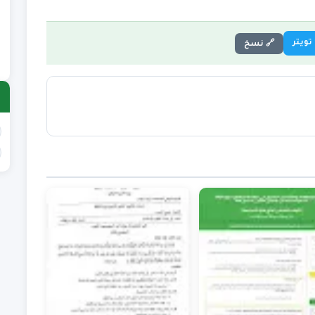
ع
)
ع
تويتر
🔗 نسخ
)