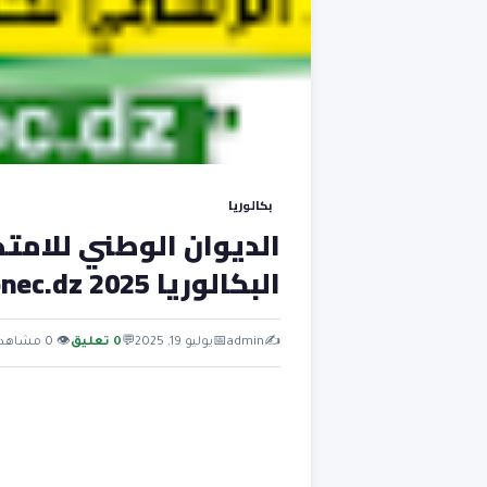
بكالوريا
الديوان الوطني للامتح
البكالوريا bac.onec.dz 2025
✍️
admin
📅
يوليو 19, 2025
💬
0 تعليق
👁 0 مشاهدة