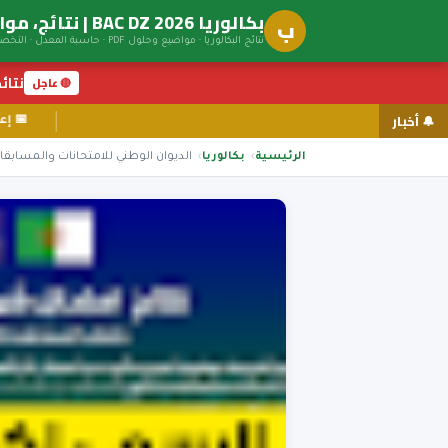
بكالوريا BAC DZ 2026 | نتائج، مواضيع، توجيه جامعي
ب
نتائج البكالوريا · مواضيع وحلول PDF · حاسبة المعدل · التخصصات الجامعية
نتائج ال
🔴 عاجل
🔔 أخبار
الرئيسية
بكالوريا
الديوان الوطني للامتحانات والمسابقات نتائج البكا