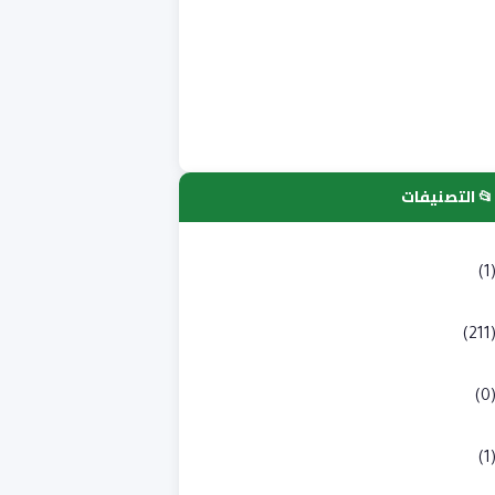
📂 التصنيفات
لتسجيلات الجامعية
(1
كالوريا
(211
به طبي
(0
لوم انسانية و اجتماعية
(1