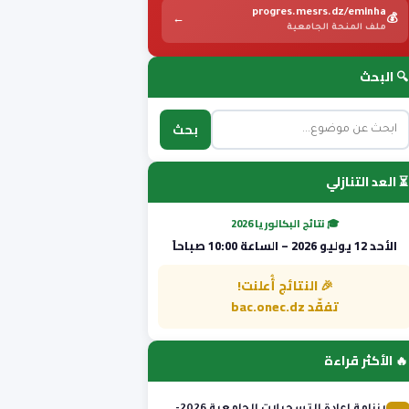
progres.mesrs.dz/eminha
←
💰
ملف المنحة الجامعية
🔍 البحث
بحث
⏳ العد التنازلي
🎓 نتائج البكالوريا 2026
الأحد 12 يوليو 2026 – الساعة 10:00 صباحاً
🎉 النتائج أُعلنت!
تفقّد bac.onec.dz
🔥 الأكثر قراءة