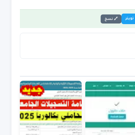
تويتر
🔗 نسخ