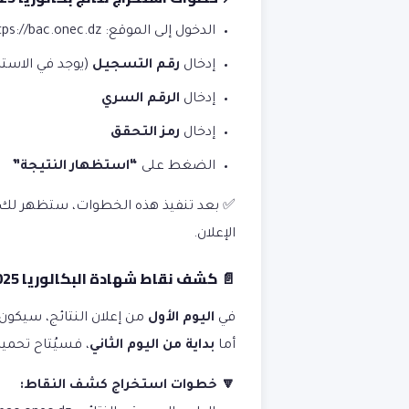
الدخول إلى الموقع:
tps://bac.onec.dz
إدخال
رقم التسجيل
(يوجد في الاستد
إدخال
الرقم السري
إدخال
رمز التحقق
الضغط على
“استظهار النتيجة”
✅ بعد تنفيذ هذه الخطوات، ستظهر لك نتي
الإعلان.
📄 كشف نقاط شهادة البكالوريا 2025 – bac relevé de notes
في
اليوم الأول
من إعلان النتائج، سيكون
أما
بداية من اليوم الثاني
، فسيُتاح تحمي
🔽 خطوات استخراج كشف النقاط: