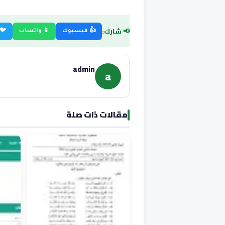
📢 شارك:
👍 فيسبوك
📱 واتساب
🐦 
admin
a
مقالات ذات صلة