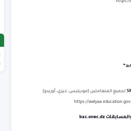
ع
https:/
)
ع
)
اط”
لجميع المتعاملين (موبيليس، جيزي، أوريدو)
https://awlyaa.education.gov
ات bac.onec.dz