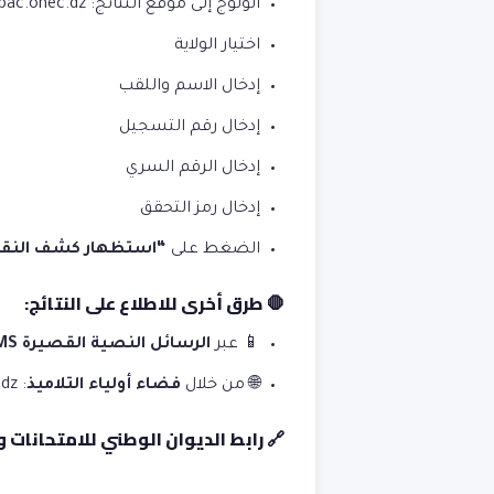
الولوج إلى موقع النتائج:
/bac.onec.dz
اختيار الولاية
إدخال الاسم واللقب
إدخال رقم التسجيل
إدخال الرقم السري
إدخال رمز التحقق
الضغط على
“استظهار كشف النق
🛑 طرق أخرى للاطلاع على النتائج:
📱 عبر
الرسائل النصية القصيرة SMS
🌐 من خلال
فضاء أولياء التلاميذ
:
.dz
🔗 رابط الديوان الوطني للامتحانات والمسابق