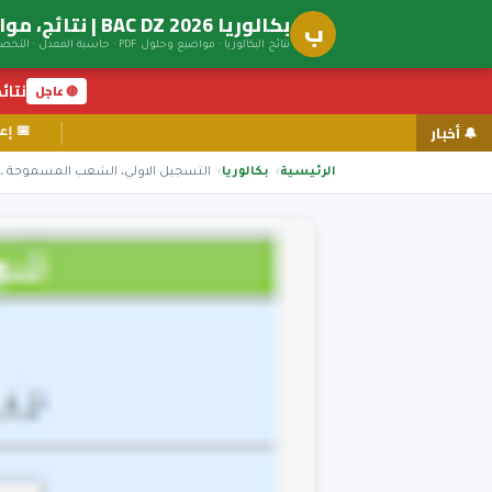
بكالوريا BAC DZ 2026 | نتائج، مواضيع، توجيه جامعي
ب
نتائج البكالوريا · مواضيع وحلول PDF · حاسبة المعدل · التخصصات الجامعية
نتائج ال
🔴 عاجل
🔔 أخبار
الرئيسية
بكالوريا
التسجيل الاولي، الشعب المسموحة ، بطاقة الرغبات ex.php