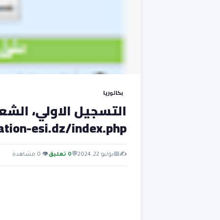
بكالوريا
التسجيل الاولي، الشع
ation-esi.dz/index.php
✍️
📅
يوليو 22, 2024
💬
0 تعليق
👁 0 مشاهدة