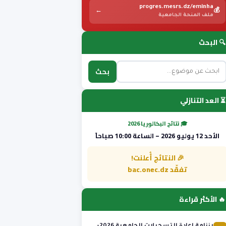
progres.mesrs.dz/eminha
←
💰
ملف المنحة الجامعية
🔍 البحث
بحث
⏳ العد التنازلي
🎓 نتائج البكالوريا 2026
الأحد 12 يوليو 2026 – الساعة 10:00 صباحاً
🎉 النتائج أُعلنت!
تفقّد bac.onec.dz
🔥 الأكثر قراءة