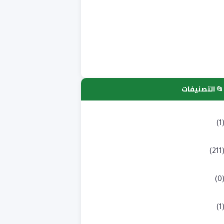
📂 التصنيفات
لتسجيلات الجامعية
(1
كالوريا
(211
به طبي
(0
لوم انسانية و اجتماعية
(1