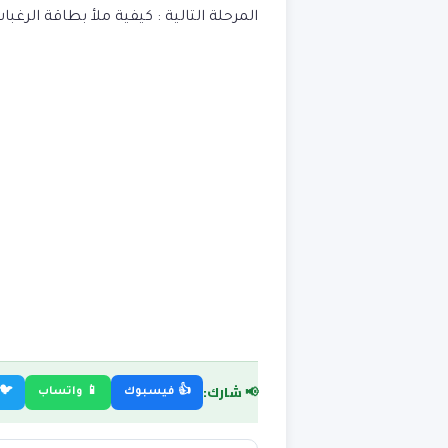
المرحلة التالية :
كيفية ملأ بطاقة الرغبا
📢 شارك:
👍 فيسبوك
📱 واتساب
🐦 